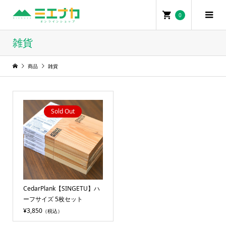
0
雑貨
商品
雑貨
Sold Out
CedarPlank【SINGETU】ハ
ーフサイズ 5枚セット
¥3,850
（税込）